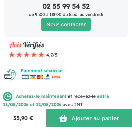
02 55 99 54 52
de 9h00 à 18h00 du lundi au vendredi
Nous contacter
4.7/5
Paiement sécurisé
Achetez-le maintenant
et recevez-le
entre
11/08/2026 et 12/08/2026
avec TNT
Mentions légales
Politique de livraison
CGV (1)
35,90 €
Ajouter au panier
Politique de Confidentialité
Réalisation MOTION4EVER