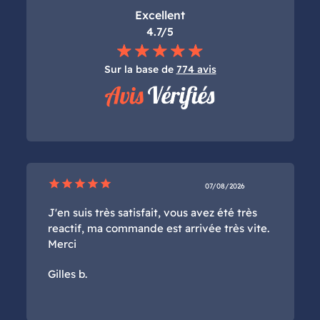
Excellent
4.7/5
Sur la base de
774 avis
star
star
star
star
star
07/08/2026
J'en suis très satisfait, vous avez été très
reactif, ma commande est arrivée très vite.
Merci
Gilles b.