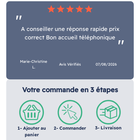
star
star
star
star
star
A conseiller une réponse rapide prix
correct Bon accueil téléphonique
Marie-Christine
Avis Vérifiés
07/08/2026
L.
Votre commande en 3 étapes
3- Livraison
1- Ajouter au
2- Commander
panier