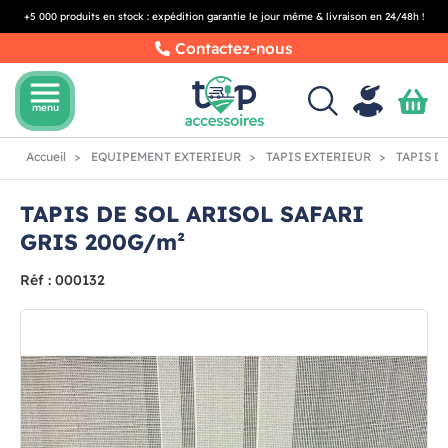
+5 000 produits en stock : expédition garantie le jour même & livraison en 24/48h !
Contactez-nous
menu
menu
Accueil
EQUIPEMENT EXTERIEUR
TAPIS EXTERIEUR
TAPIS DE
TAPIS DE SOL ARISOL SAFARI
GRIS 200G/m²
Réf : 000132