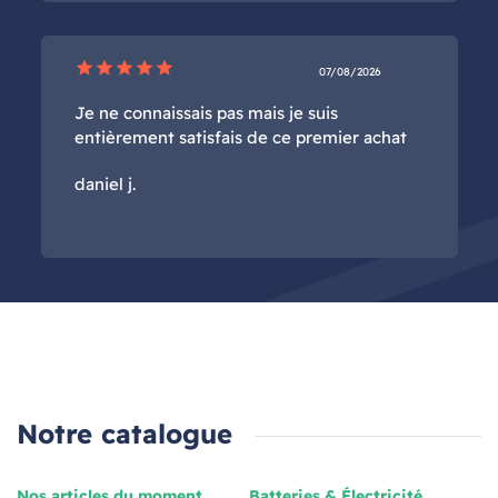
star
star
star
star
star
07/08/2026
Je ne connaissais pas mais je suis
entièrement satisfais de ce premier achat
daniel j.
Notre catalogue
Nos articles du moment
Batteries & Électricité