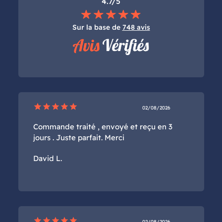
4.7/5
Sur la base de
748 avis
star
star
star
star
star
02/08/2026
Commande traité , envoyé et reçu en 3
jours . Juste parfait. Merci
David L.
star
star
star
star
star
02/08/2026