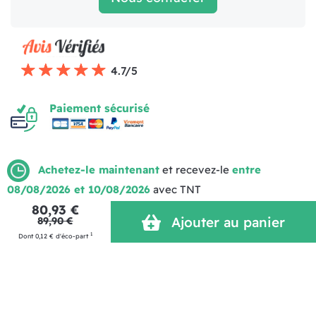
4.7/5
Paiement sécurisé
Achetez-le maintenant
et recevez-le
entre
08/08/2026 et 10/08/2026
avec TNT
Mentions légales
Politique de livraison
CGV (1)
80,93 €
Politique de Confidentialité
Réalisation MOTION4EVER
Ajouter au panier
89,90 €
1
Dont 0,12 € d'éco-part