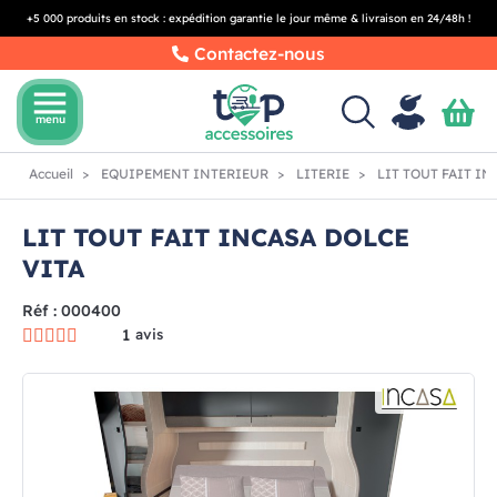
+5 000 produits en stock : expédition garantie le jour même & livraison en 24/48h !
Contactez-nous
menu
menu
Accueil
EQUIPEMENT INTERIEUR
LITERIE
LIT TOUT FAIT IN
LIT TOUT FAIT INCASA DOLCE
VITA
Réf : 000400
1
avis