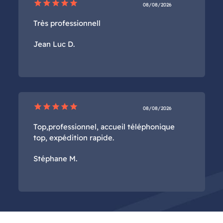
star
star
star
star
star
08/08/2026
Très professionnell
Jean Luc D.
star
star
star
star
star
08/08/2026
Top,professionnel, accueil téléphonique
top, expédition rapide.
Stéphane M.