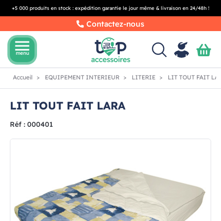
+5 000 produits en stock : expédition garantie le jour même & livraison en 24/48h !
Contactez-nous
menu
menu
Accueil
EQUIPEMENT INTERIEUR
LITERIE
LIT TOUT FAIT LA
LIT TOUT FAIT LARA
Réf : 000401