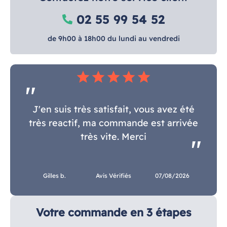
02 55 99 54 52
de 9h00 à 18h00 du lundi au vendredi
star
star
star
star
star
J'en suis très satisfait, vous avez été
très reactif, ma commande est arrivée
très vite. Merci
Gilles b.
Avis Vérifiés
07/08/2026
Votre commande en 3 étapes