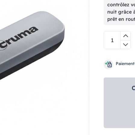
contrôlez v
nuit grâce 
prêt en rout
Paiement
C