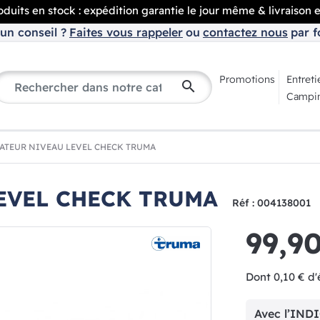
duits en stock : expédition garantie le jour même & livraison 
un conseil ?
Faites vous rappeler
ou
contactez nous
par f
Promotions
Entreti
search
Campin
ATEUR NIVEAU LEVEL CHECK TRUMA
EVEL CHECK TRUMA
Réf : 004138001
99,9
Dont 0,10 € d'
Avec l’IN