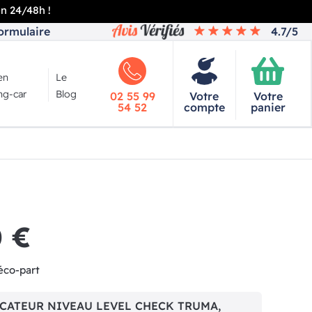
en 24/48h !
ormulaire
4.7/5
en
Le
g-car
Blog
02 55 99
Votre
Votre
54 52
compte
panier
0 €
éco-part
DICATEUR NIVEAU LEVEL CHECK TRUMA,