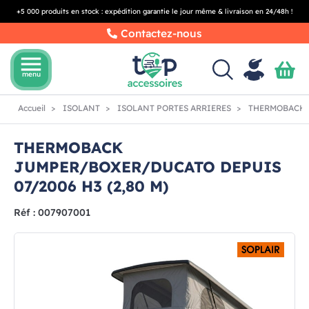
+5 000 produits en stock : expédition garantie le jour même & livraison en 24/48h !
Contactez-nous
menu
menu
Accueil
ISOLANT
ISOLANT PORTES ARRIERES
THERMOBACK J
THERMOBACK
JUMPER/BOXER/DUCATO DEPUIS
07/2006 H3 (2,80 M)
Réf : 007907001