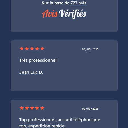
Sur la base de
777 avis
star
star
star
star
star
08/08/2026
Très professionnell
Jean Luc D.
star
star
star
star
star
08/08/2026
Top,professionnel, accueil téléphonique
top, expédition rapide.