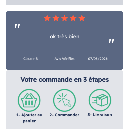
star
star
star
star
star
ok très bien
Claude B.
Avis Vérifiés
07/08/2026
Votre commande en 3 étapes
3- Livraison
1- Ajouter au
2- Commander
panier