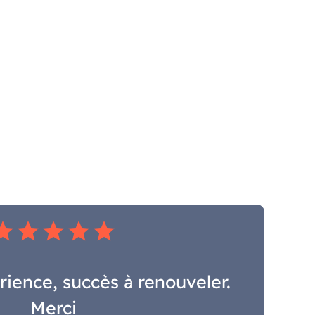
tar
star
star
star
star
ience, succès à renouveler.
Merci