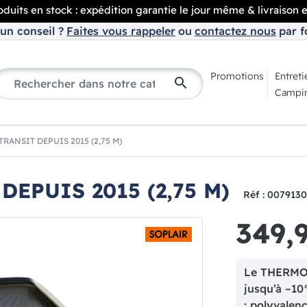
duits en stock : expédition garantie le jour même & livraison 
un conseil ?
Faites vous rappeler
ou
contactez nous
par f
Promotions
Entreti
search
Campin
ANSIT DEPUIS 2015 (2,75 M)
EPUIS 2015 (2,75 M)
Réf : 007913
349,
Le THERMOB
jusqu’à –10
: polyvalen