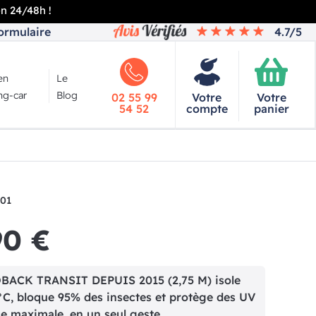
en 24/48h !
ormulaire
4.7/5
en
Le
g-car
Blog
02 55 99
Votre
Votre
54 52
compte
panier
001
90 €
ACK TRANSIT DEPUIS 2015 (2,75 M) isole
°C, bloque 95% des insectes et protège des UV
ce maximale, en un seul geste.