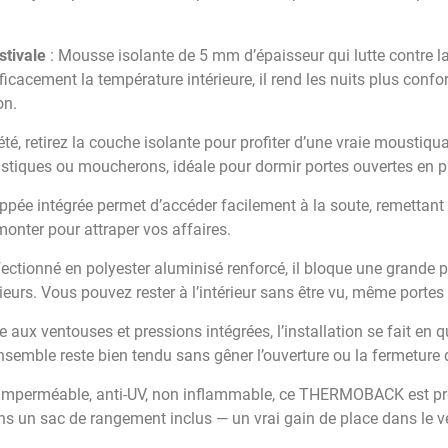
stivale
: Mousse isolante de 5 mm d’épaisseur qui lutte contre la
fficacement la température intérieure, il rend les nuits plus con
on.
été, retirez la couche isolante pour profiter d’une vraie moustiqua
oustiques ou moucherons, idéale pour dormir portes ouvertes en p
ippée intégrée permet d’accéder facilement à la soute, remettant
monter pour attraper vos affaires.
ectionné en polyester aluminisé renforcé, il bloque une grande p
eurs. Vous pouvez rester à l’intérieur sans être vu, même portes
e aux ventouses et pressions intégrées, l’installation se fait en
’ensemble reste bien tendu sans gêner l’ouverture ou la fermeture 
 Imperméable, anti-UV, non inflammable, ce THERMOBACK est pr
dans un sac de rangement inclus — un vrai gain de place dans le v