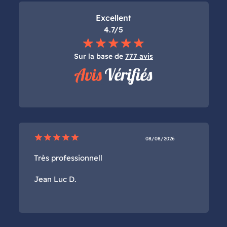
Excellent
4.7/5
Sur la base de
777 avis
star
star
star
star
star
08/08/2026
Très professionnell
Jean Luc D.