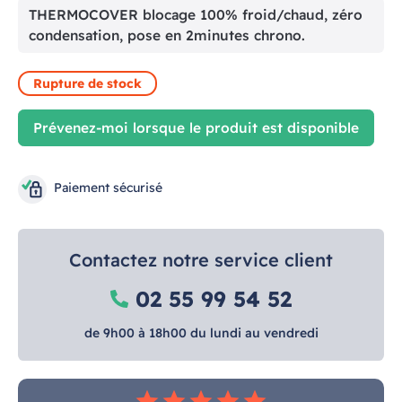
THERMOCOVER blocage 100% froid/chaud, zéro
condensation, pose en 2minutes chrono.
Rupture de stock
Prévenez-moi lorsque le produit est disponible
Paiement sécurisé
Contactez notre service client
02 55 99 54 52
de 9h00 à 18h00 du lundi au vendredi
star
star
star
star
star