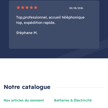
star
star
star
star
star
08/08/2026
Top,professionnel, accueil téléphonique
top, expédition rapide.
Stéphane M.
Notre catalogue
Nos articles du moment
Batteries & Électricité