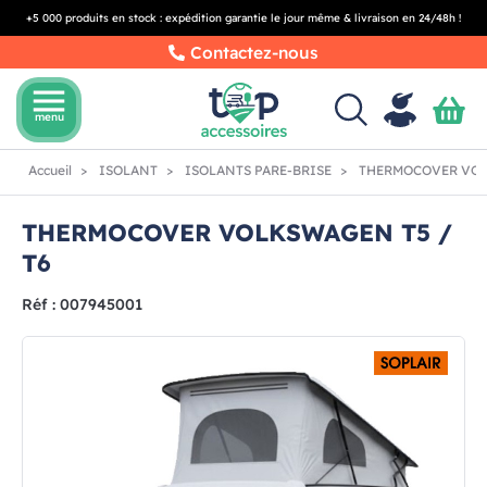
+5 000 produits en stock : expédition garantie le jour même & livraison en 24/48h !
Contactez-nous
menu
menu
Accueil
ISOLANT
ISOLANTS PARE-BRISE
THERMOCOVER VOL
THERMOCOVER VOLKSWAGEN T5 /
T6
Réf : 007945001