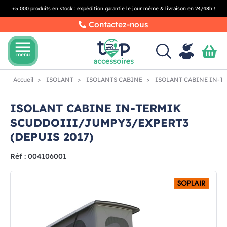
+5 000 produits en stock : expédition garantie le jour même & livraison en 24/48h !
Contactez-nous
menu
menu
Accueil
ISOLANT
ISOLANTS CABINE
ISOLANT CABINE IN-TE
ISOLANT CABINE IN-TERMIK
SCUDDOIII/JUMPY3/EXPERT3
(DEPUIS 2017)
Réf : 004106001