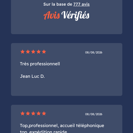
Sur la base de
777 avis
star
star
star
star
star
08/08/2026
Très professionnell
Jean Luc D.
star
star
star
star
star
08/08/2026
Top,professionnel, accueil téléphonique
top, expédition rapide.