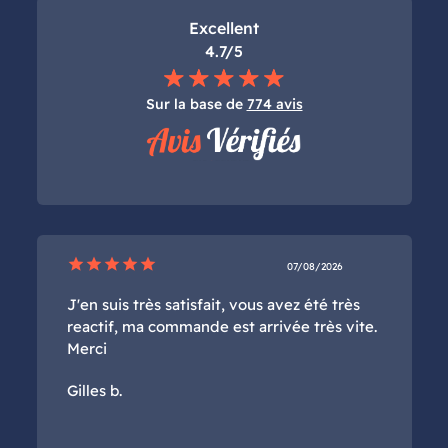
Excellent
4.7/5
Sur la base de
774 avis
star
star
star
star
star
07/08/2026
J'en suis très satisfait, vous avez été très
reactif, ma commande est arrivée très vite.
Merci
Gilles b.