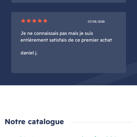
star
star
star
star
star
07/08/2026
Je ne connaissais pas mais je suis
entièrement satisfais de ce premier achat
daniel j.
Notre catalogue