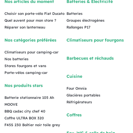
Nos articles du moment
Batteries & Électricité
Choisir son porte-vélo Fiat Ducato
Batteries
Quel auvent pour mon store ?
Groupes électrogènes
Réparer son lanterneau
Rallonges P17
Nos catégories préférées
Climatiseurs pour fourgons
Climatiseurs pour camping-car
Barbecues et réchauds
Nos batteries
Stores fourgons et vans
Porte-vélos camping-car
Cuisine
Nos produits stars
Four Omnia
Glacières portables
Batterie stationnaire 105 Ah
Réfrigérateurs
MOOVE
BBQ cadac city chef 40
Coffres
Coffre ULTRA BOX 320
F45S 230 Boîtier noir toile grey
Eau, WC & salle de bain