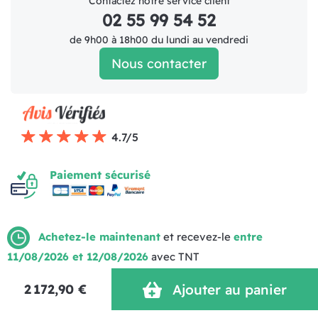
Contactez notre service client
02 55 99 54 52
de 9h00 à 18h00 du lundi au vendredi
Nous contacter
4.7/5
Paiement sécurisé
Achetez-le maintenant
et recevez-le
entre
11/08/2026 et 12/08/2026
avec TNT
Mentions légales
Politique de livraison
CGV (1)
Politique de Confidentialité
Réalisation MOTION4EVER
2 172,90 €
Ajouter au panier