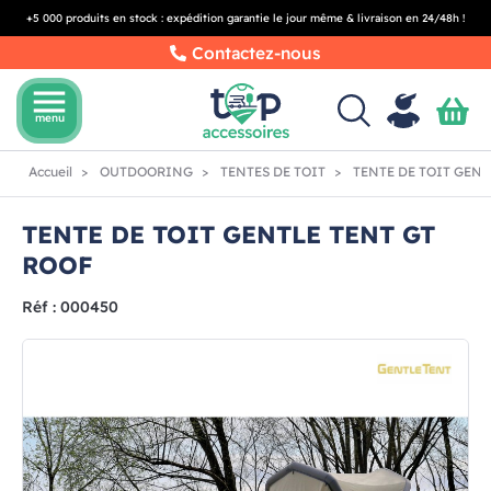
+5 000 produits en stock : expédition garantie le jour même & livraison en 24/48h !
Contactez-nous
menu
menu
Accueil
OUTDOORING
TENTES DE TOIT
TENTE DE TOIT GENT
TENTE DE TOIT GENTLE TENT GT
ROOF
Réf : 000450