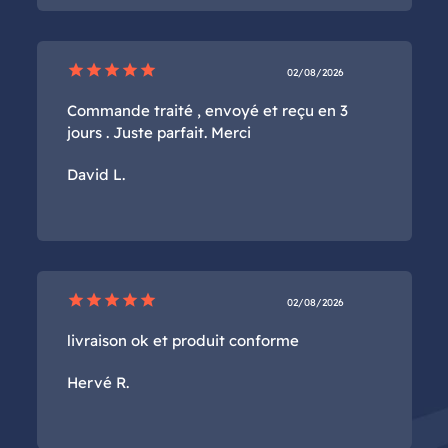
star
star
star
star
star
02/08/2026
Commande traité , envoyé et reçu en 3
jours . Juste parfait. Merci
David L.
star
star
star
star
star
02/08/2026
livraison ok et produit conforme
Hervé R.