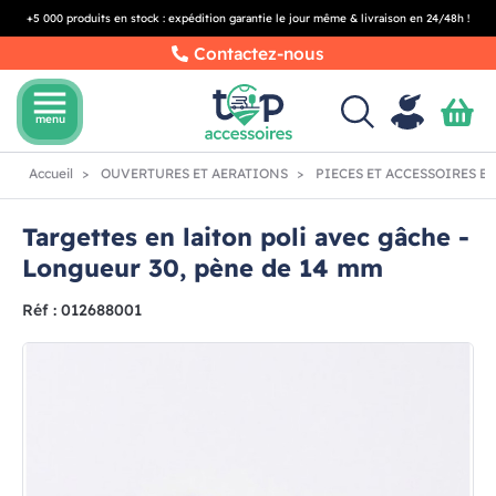
+5 000 produits en stock : expédition garantie le jour même & livraison en 24/48h !
Contactez-nous
menu
menu
Accueil
OUVERTURES ET AERATIONS
PIECES ET ACCESSOIRES B
Targettes en laiton poli avec gâche -
Longueur 30, pène de 14 mm
Réf : 012688001