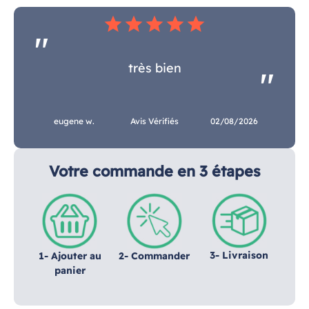
star
star
star
star
star
très bien
eugene w.
Avis Vérifiés
02/08/2026
Votre commande en 3 étapes
3- Livraison
1- Ajouter au
2- Commander
panier