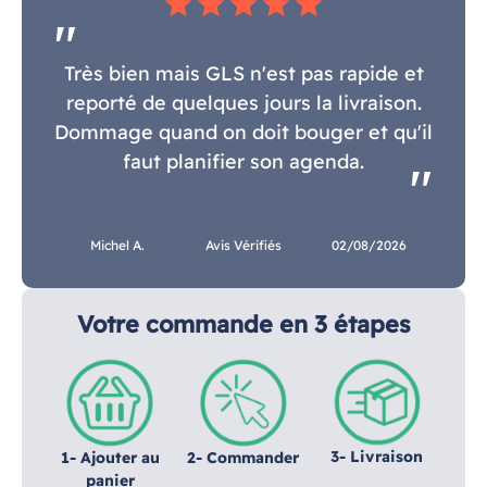
star
star
star
star
star
Très bien mais GLS n'est pas rapide et
reporté de quelques jours la livraison.
Dommage quand on doit bouger et qu'il
faut planifier son agenda.
Michel A.
Avis Vérifiés
02/08/2026
Votre commande en 3 étapes
3- Livraison
1- Ajouter au
2- Commander
panier