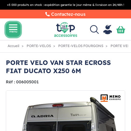
+5 000 produits en stock : expédition garantie le jour même & livraison en 24/48h !
Contactez-nous
menu
menu
Accueil
PORTE-VELOS
PORTE-VELOS FOURGONS
PORTE VELO
PORTE VELO VAN STAR ECROSS
FIAT DUCATO X250 6M
Réf : 006005001