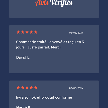
star
star
star
star
star
02/08/2026
Commande traité , envoyé et reçu en 3
jours . Juste parfait. Merci
David L.
star
star
star
star
star
02/08/2026
livraison ok et produit conforme
Hervé R.