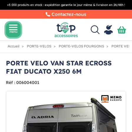
+5 000 produits en stock : expédition garantie le jour même & livraison en 24/48h !
Contactez-nous
menu
menu
Accueil
PORTE-VELOS
PORTE-VELOS FOURGONS
PORTE VELO
PORTE VELO VAN STAR ECROSS
FIAT DUCATO X250 6M
Réf : 006004001