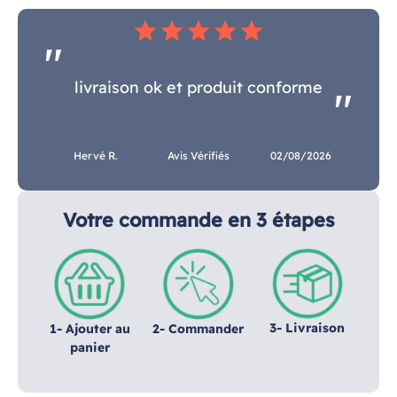
star
star
star
star
star
livraison ok et produit conforme
Hervé R.
Avis Vérifiés
02/08/2026
Votre commande en 3 étapes
3- Livraison
1- Ajouter au
2- Commander
panier