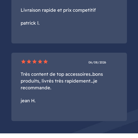
Livraison rapide et prix competitif
patrick l.
star
star
star
star
star
06/08/2026
Très content de top accessoires..bons
produits, livrés très rapidement...je
recommande.
jean H.