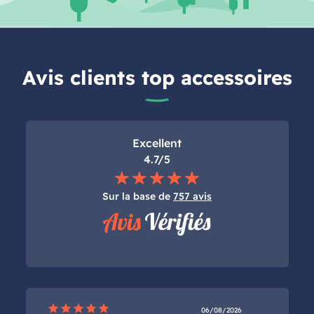
Avis clients top accessoires
Excellent
4.7/5
Sur la base de
757 avis
star
star
star
star
star
06/08/2026