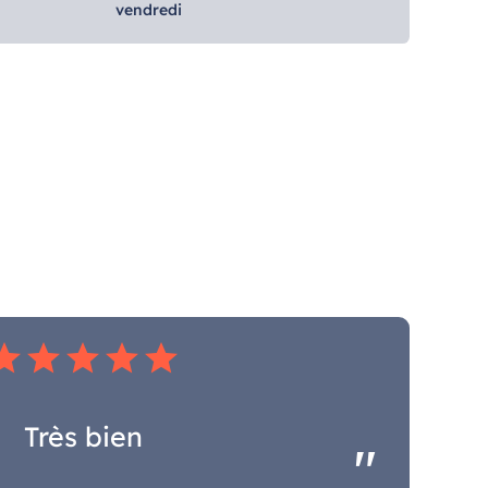
vendredi
tar
star
star
star
star
Très bien