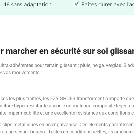
au 48 sans adaptation
Faites durer avec l’a
marcher en sécurité sur sol glissa
tra-adhérentes pour terrain glissant : pluie, neige, verglas. S’
ner vos mouvements.
aces les plus traîtres, les EZY SHOES transforment n’importe que
tructure hyper-résistante associe un matériau composite léger à
ite imperméabilité et une excellente résistance aux conditions 
 clips métalliques en acier galvanisé. Ces éléments garantisse
u un sentier boueux. Testés en conditions réelles, ils amélioren