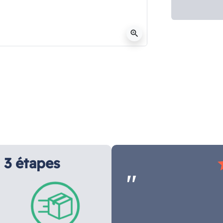
zoom_in
3 étapes
s