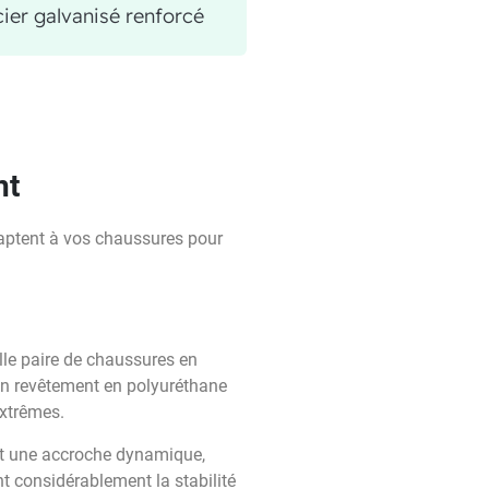
cier galvanisé renforcé
nt
adaptent à vos chaussures pour
lle paire de chaussures en
 un revêtement en polyuréthane
extrêmes.
nt une accroche dynamique,
t considérablement la stabilité