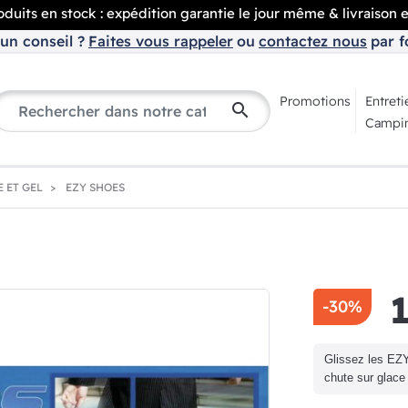
duits en stock : expédition garantie le jour même & livraison 
un conseil ?
Faites vous rappeler
ou
contactez nous
par f
Promotions
Entreti
search
Campin
 ET GEL
EZY SHOES
-30%
Glissez les EZ
chute sur glace