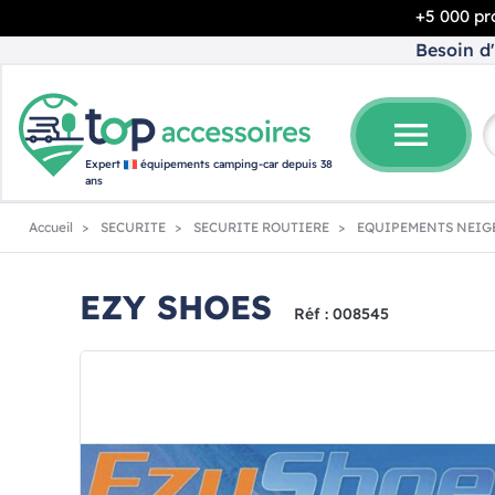
+5 000 pro
Besoin d'
menu
Expert
équipements camping-car depuis 38
ans
Accueil
SECURITE
SECURITE ROUTIERE
EQUIPEMENTS NEIGE
EZY SHOES
Réf : 008545