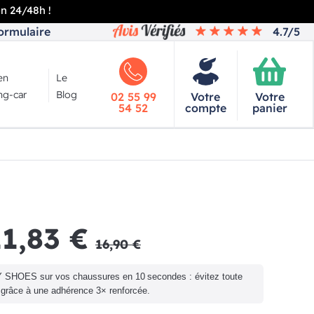
en 24/48h !
ormulaire
4.7/5
en
Le
g-car
Blog
02 55 99
Votre
Votre
54 52
compte
panier
11,83 €
16,90 €
Y SHOES sur vos chaussures en 10 secondes : évitez toute
 grâce à une adhérence 3× renforcée.