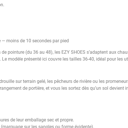
on.
— moins de 10 secondes par pied
s de pointure (du 36 au 48), les EZY SHOES s’adaptent aux chaus
e modèle présenté ici couvre les tailles 36-40, idéal pour les uti
rouille sur terrain gelé, les pêcheurs de rivière ou les promeneu
ngement de portière, et vous les sortez dès qu’un sol devient 
ures de leur emballage sec et propre.
re (marquage sur les sangles ou forme évidente).