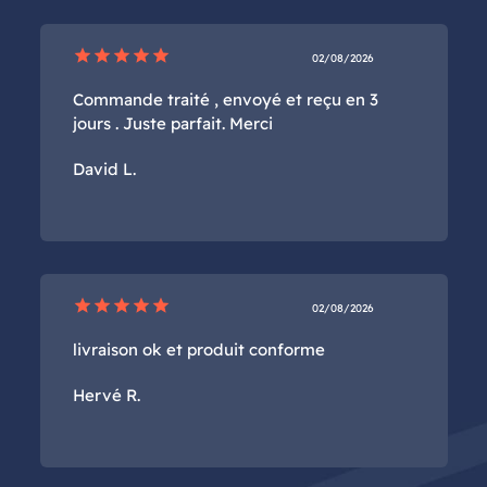
star
star
star
star
star
02/08/2026
Commande traité , envoyé et reçu en 3
jours . Juste parfait. Merci
David L.
star
star
star
star
star
02/08/2026
livraison ok et produit conforme
Hervé R.