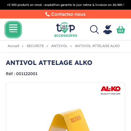
+5 000 produits en stock : expédition garantie le jour même & livraison en 24/48h !
Contactez-nous
menu
menu
Accueil
SECURITE
ANTIVOL
ANTIVOL ATTELAGE ALKO
ANTIVOL ATTELAGE ALKO
Réf : 001122001