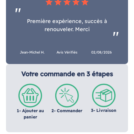
star
star
star
star
star
Première expèrience, succès à
renouveler. Merci
Jean-Michel H.
Avis Vérifiés
02/08/2026
Votre commande en 3 étapes
3- Livraison
1- Ajouter au
2- Commander
panier