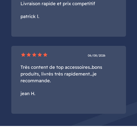
Livraison rapide et prix competitif
patrick l.
star
star
star
star
star
06/08/2026
Très content de top accessoires..bons
produits, livrés très rapidement...je
recommande.
jean H.