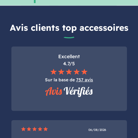
Avis clients top accessoires
Excellent
4.7/5
Sur la base de
757 avis
star
star
star
star
star
06/08/2026