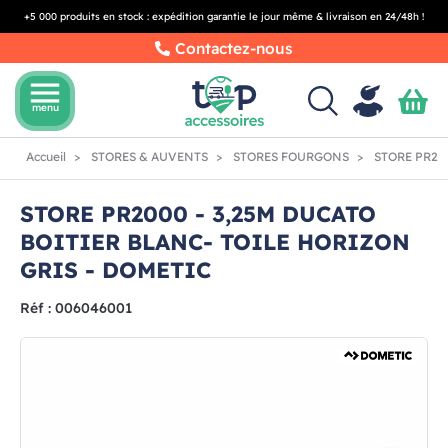
+5 000 produits en stock : expédition garantie le jour même & livraison en 24/48h !
Contactez-nous
menu
menu
Accueil
STORES & AUVENTS
STORES FOURGONS
STORE PR200
STORE PR2000 - 3,25M DUCATO
BOITIER BLANC- TOILE HORIZON
GRIS - DOMETIC
Réf : 006046001