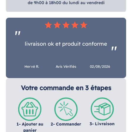
de 9h00 à 18h00 du lundi au vendredi
star
star
star
star
star
livraison ok et produit conforme
Hervé R.
Avis Vérifiés
02/08/2026
Votre commande en 3 étapes
3- Livraison
1- Ajouter au
2- Commander
panier