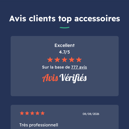
Avis clients top accessoires
Excellent
4.7/5
Sur la base de
777 avis
star
star
star
star
star
08/08/2026
Très professionnell