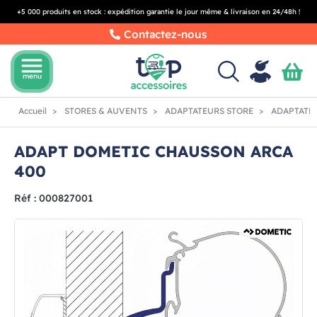
+5 000 produits en stock : expédition garantie le jour même & livraison en 24/48h !
Contactez-nous
menu
menu
Accueil
STORES & AUVENTS
ADAPTATEURS STORE
ADAPTATE
ADAPT DOMETIC CHAUSSON ARCA
400
Réf : 000827001