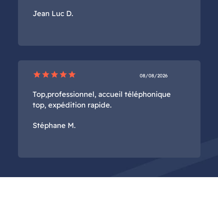
Jean Luc D.
star
star
star
star
star
08/08/2026
Top,professionnel, accueil téléphonique
top, expédition rapide.
Stéphane M.