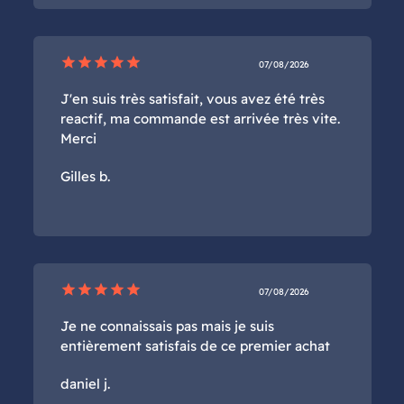
star
star
star
star
star
07/08/2026
J'en suis très satisfait, vous avez été très
reactif, ma commande est arrivée très vite.
Merci
Gilles b.
star
star
star
star
star
07/08/2026
Je ne connaissais pas mais je suis
entièrement satisfais de ce premier achat
daniel j.