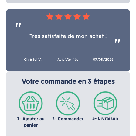
star
star
star
star
star
Très satisfaite de mon achat !
Christel V.
Avis Vérifiés
07/08/2026
Votre commande en 3 étapes
3- Livraison
1- Ajouter au
2- Commander
panier