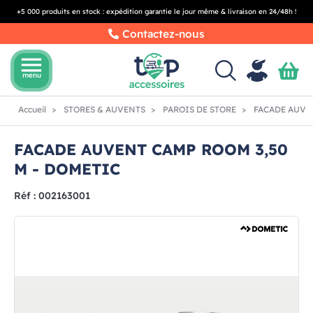
+5 000 produits en stock : expédition garantie le jour même & livraison en 24/48h !
Contactez-nous
menu
menu
Accueil
STORES & AUVENTS
PAROIS DE STORE
FACADE AUVEN
FACADE AUVENT CAMP ROOM 3,50
M - DOMETIC
Réf : 002163001