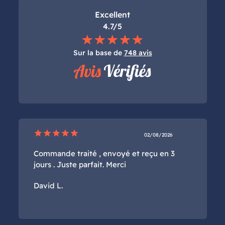
Excellent
4.7/5
Sur la base de
748 avis
star
star
star
star
star
02/08/2026
Commande traité , envoyé et reçu en 3
jours . Juste parfait. Merci
David L.