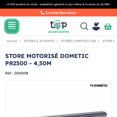
+5 000 produits en stock : expédition garantie le jour même & livraison en 24/48h !
Contactez-nous
menu
menu
Accueil
STORES & AUVENTS
STORES CAMPING CAR
STORE MO
STORE MOTORISÉ DOMETIC
PR2500 - 4,50M
Réf : 000008