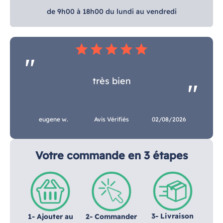
de 9h00 à 18h00 du lundi au vendredi
star
star
star
star
star
très bien
eugene w.
Avis Vérifiés
02/08/2026
Votre commande en 3 étapes
3- Livraison
1- Ajouter au
2- Commander