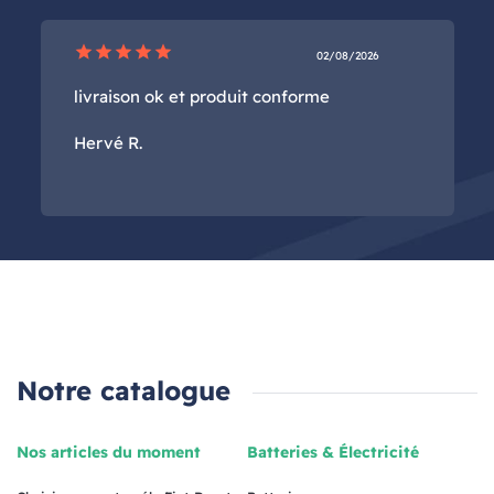
star
star
star
star
star
02/08/2026
livraison ok et produit conforme
Hervé R.
Notre catalogue
Nos articles du moment
Batteries & Électricité