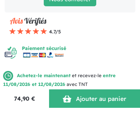
4.7/5
Paiement sécurisé
Achetez-le maintenant
et recevez-le
entre
11/08/2026 et 12/08/2026
avec TNT
Mentions légales
Politique de livraison
CGV (1)
Politique de Confidentialité
Réalisation MOTION4EVER
74,90 €
Ajouter au panier