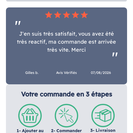
star
star
star
star
star
J'en suis très satisfait, vous avez été
très reactif, ma commande est arrivée
très vite. Merci
Gilles b.
Avis Vérifiés
07/08/2026
Votre commande en 3 étapes
3- Livraison
1- Ajouter au
2- Commander