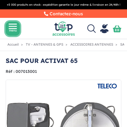
+5 000 produits en stock : expédition garantie le jour même & livraison en 24/48h !
Contactez-nous
menu
menu
Accueil
TV - ANTENNES & GPS
ACCESSOIRES ANTENNES
SAC
SAC POUR ACTIVAT 65
Réf : 007013001