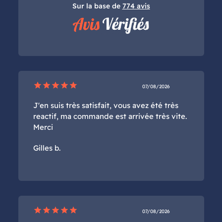
Sur la base de
774 avis
star
star
star
star
star
07/08/2026
J'en suis très satisfait, vous avez été très
reactif, ma commande est arrivée très vite.
Merci
Gilles b.
star
star
star
star
star
07/08/2026