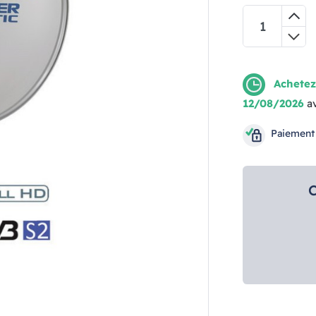
Achetez
12/08/2026
a
Paiement
C