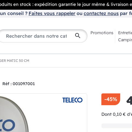
duits en stock : expédition garantie le jour même & livraison 
un conseil ?
Faites vous rappeler
ou
contactez nous
par f
Promotions
Entreti
search
Campin
ER MATIC 50 CM
Réf : 001097001
-45%
Dont 0,10 € d