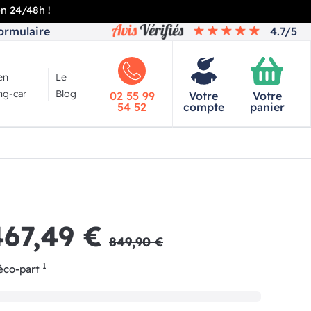
en 24/48h !
ormulaire
4.7/5
en
Le
g-car
Blog
02 55 99
Votre
Votre
54 52
compte
panier
467,49 €
849,90 €
1
'éco-part