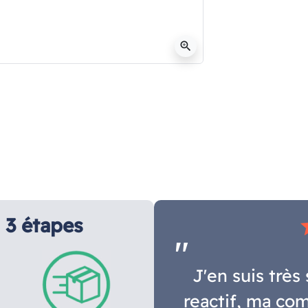
zoom_in
3 étapes
s
J'en suis très 
reactif, ma com