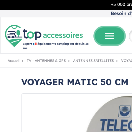
+5 000 pro
Besoin d'
menu
Expert
équipements camping-car depuis 38
ans
Accueil
TV - ANTENNES & GPS
ANTENNES SATELLITES
VOYAG
VOYAGER MATIC 50 CM