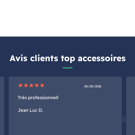
Avis clients top accessoires
star
star
star
star
star
08/08/2026
Très professionnell
Jean Luc D.