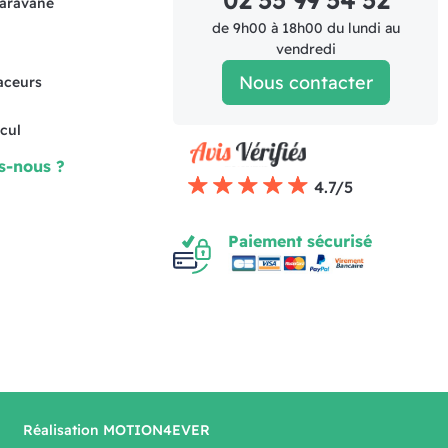
02 55 99 54 52
caravane
de 9h00 à 18h00 du lundi au
vendredi
Nous contacter
raceurs
cul
s-nous ?
4.7/5
Paiement sécurisé
Réalisation MOTION4EVER