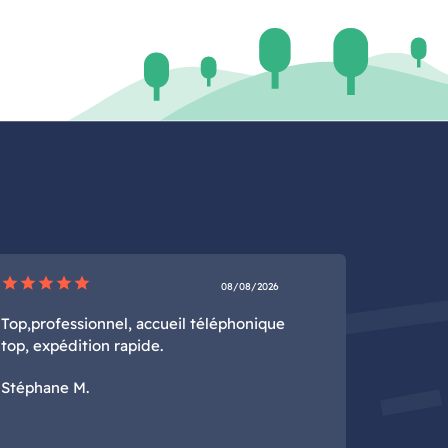
star
star
star
star
star
08/08/2026
Top,professionnel, accueil téléphonique
top, expédition rapide.
Stéphane M.