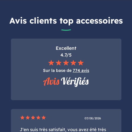
Avis clients top accessoires
Excellent
4.7/5
Sur la base de
774 avis
star
star
star
star
star
07/08/2026
J'en suis très satisfait, vous avez été très