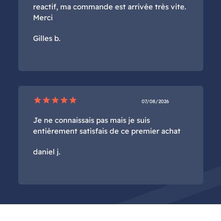
reactif, ma commande est arrivée très vite.
Merci
Gilles b.
star
star
star
star
star
07/08/2026
Je ne connaissais pas mais je suis
entièrement satisfais de ce premier achat
daniel j.