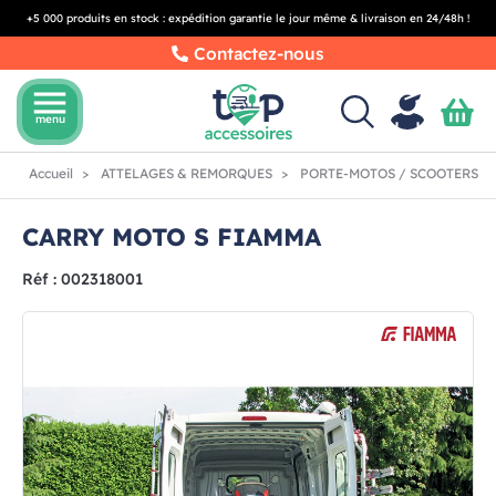
+5 000 produits en stock : expédition garantie le jour même & livraison en 24/48h !
Contactez-nous
menu
menu
Accueil
ATTELAGES & REMORQUES
PORTE-MOTOS / SCOOTERS
CARRY MOTO S FIAMMA
Réf : 002318001