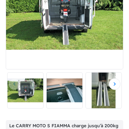
keyboard_arrow_left
keyboard_arrow_right
Précédent
Suivan
Le CARRY MOTO S FIAMMA charge jusqu’à 200kg