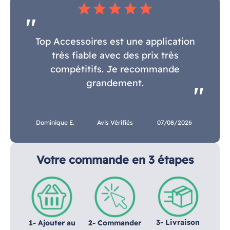
star
star
star
star
star
Top Accessoires est une application
très fiable avec des prix très
compétitifs. Je recommande
grandement.
Dominique E.
Avis Vérifiés
07/08/2026
Votre commande en 3 étapes
3- Livraison
1- Ajouter au
2- Commander