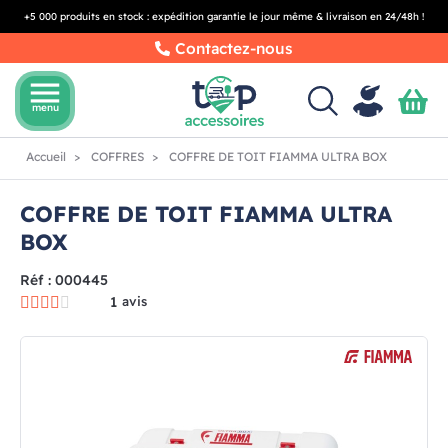
+5 000 produits en stock : expédition garantie le jour même & livraison en 24/48h !
Contactez-nous
menu
menu
Accueil
COFFRES
COFFRE DE TOIT FIAMMA ULTRA BOX
COFFRE DE TOIT FIAMMA ULTRA
BOX
Réf : 000445
1
avis