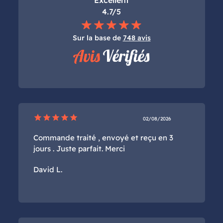
4.7/5
Sur la base de
748 avis
star
star
star
star
star
02/08/2026
Commande traité , envoyé et reçu en 3
jours . Juste parfait. Merci
David L.