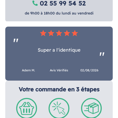
02 55 99 54 52
de 9h00 à 18h00 du lundi au vendredi
star
star
star
star
star
Super a l'identique
Adem M.
Avis Vérifiés
02/08/2026
Votre commande en 3 étapes