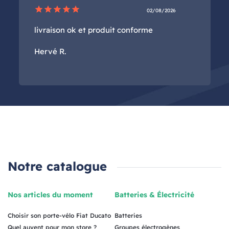
star
star
star
star
star
02/08/2026
livraison ok et produit conforme
Hervé R.
Notre catalogue
Nos articles du moment
Batteries & Électricité
Choisir son porte-vélo Fiat Ducato
Batteries
Quel auvent pour mon store ?
Groupes électrogènes