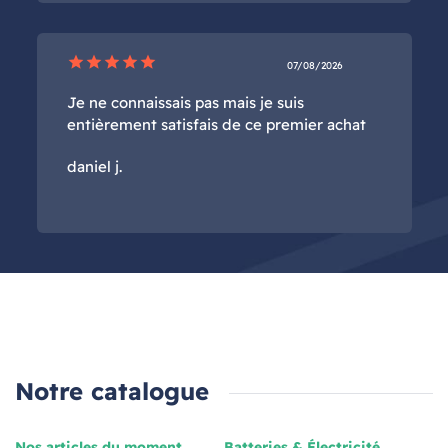
star
star
star
star
star
07/08/2026
Je ne connaissais pas mais je suis
entièrement satisfais de ce premier achat
daniel j.
Notre catalogue
Nos articles du moment
Batteries & Électricité