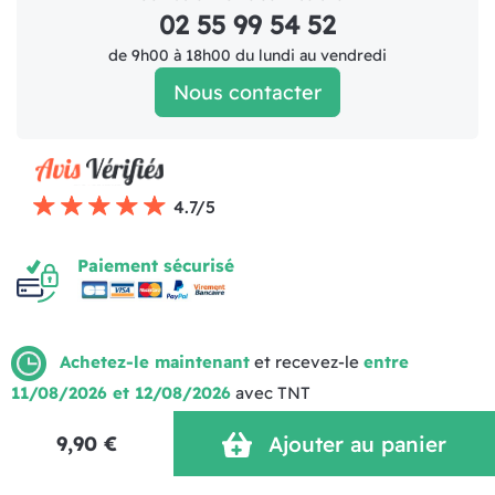
02 55 99 54 52
de 9h00 à 18h00 du lundi au vendredi
Nous contacter
4.7/5
Paiement sécurisé
Achetez-le maintenant
et recevez-le
entre
11/08/2026 et 12/08/2026
avec TNT
Mentions légales
Politique de livraison
CGV (1)
9,90 €
Ajouter au panier
Politique de Confidentialité
Réalisation MOTION4EVER