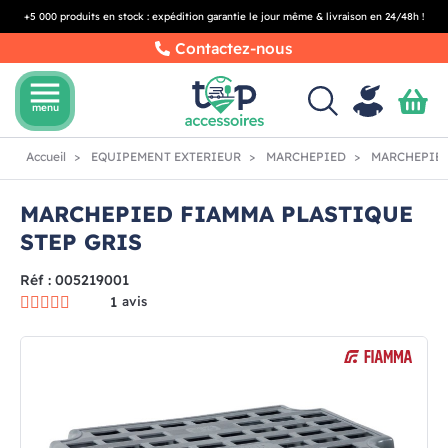
+5 000 produits en stock : expédition garantie le jour même & livraison en 24/48h !
Contactez-nous
menu
menu
Accueil
EQUIPEMENT EXTERIEUR
MARCHEPIED
MARCHEPIED
MARCHEPIED FIAMMA PLASTIQUE
STEP GRIS
Réf : 005219001
1
avis