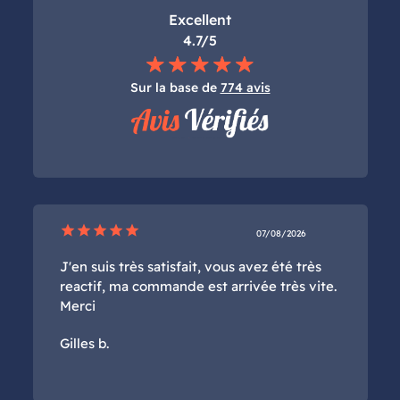
Excellent
4.7/5
Sur la base de
774 avis
star
star
star
star
star
07/08/2026
J'en suis très satisfait, vous avez été très
reactif, ma commande est arrivée très vite.
Merci
Gilles b.