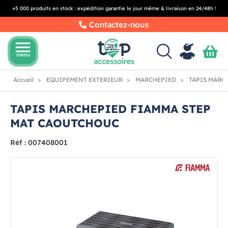
+5 000 produits en stock : expédition garantie le jour même & livraison en 24/48h !
Contactez-nous
menu
menu
Accueil
EQUIPEMENT EXTERIEUR
MARCHEPIED
TAPIS MARC
TAPIS MARCHEPIED FIAMMA STEP
MAT CAOUTCHOUC
Réf : 007408001