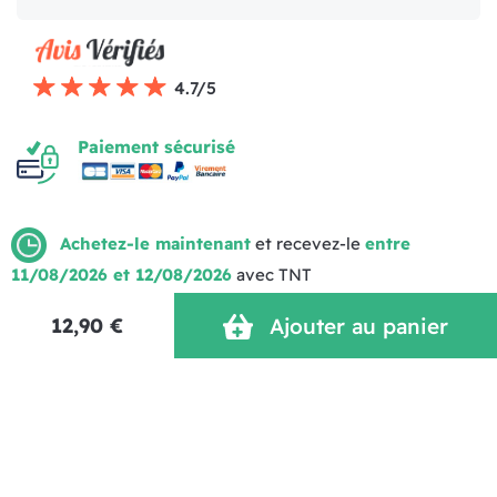
4.7/5
Paiement sécurisé
Achetez-le maintenant
et recevez-le
entre
11/08/2026 et 12/08/2026
avec TNT
Mentions légales
Politique de livraison
CGV (1)
Politique de Confidentialité
Réalisation MOTION4EVER
12,90 €
Ajouter au panier