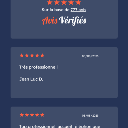
Sur la base de
777 avis
star
star
star
star
star
08/08/2026
Très professionnell
Jean Luc D.
star
star
star
star
star
08/08/2026
Top,professionnel, accueil téléphonique