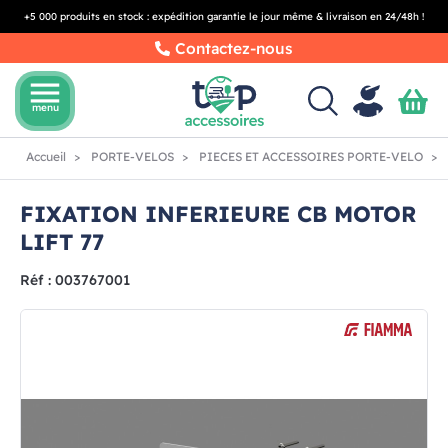
+5 000 produits en stock : expédition garantie le jour même & livraison en 24/48h !
Contactez-nous
menu
menu
Accueil
PORTE-VELOS
PIECES ET ACCESSOIRES PORTE-VELO
FIXATION INFERIEURE CB MOTOR
LIFT 77
Réf : 003767001