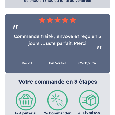
de 9h00 à 18h00 du lundi au vendredi
star
star
star
star
star
Commande traité , envoyé et reçu en 3
jours . Juste parfait. Merci
David L.
Avis Vérifiés
02/08/2026
Votre commande en 3 étapes
3- Livraison
1- Ajouter au
2- Commander