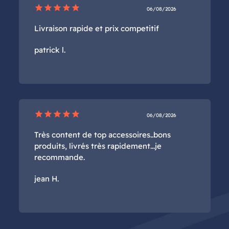
star
star
star
star
star
06/08/2026
Livraison rapide et prix competitif
patrick l.
star
star
star
star
star
06/08/2026
Très content de top accessoires..bons
produits, livrés très rapidement...je
recommande.
jean H.