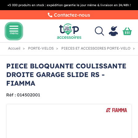
+5 000 produits en stock : expédition garantie le jour même & livraison en 24/48h !
Contactez-nous
menu
menu
Accueil
PORTE-VELOS
PIECES ET ACCESSOIRES PORTE-VELO
PIECE BLOQUANTE COULISSANTE
DROITE GARAGE SLIDE RS -
FIAMMA
Réf : 014502001