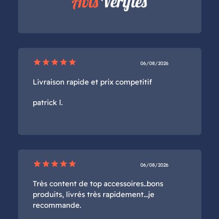
star
star
star
star
star
06/08/2026
Livraison rapide et prix competitif
patrick l.
star
star
star
star
star
06/08/2026
Très content de top accessoires..bons
produits, livrés très rapidement...je
recommande.