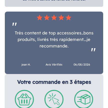
star
star
star
star
star
Très content de top accessoires..bons
produits, livrés très rapidement...je
recommande.
jean H.
Avis Vérifiés
06/08/2026
Votre commande en 3 étapes