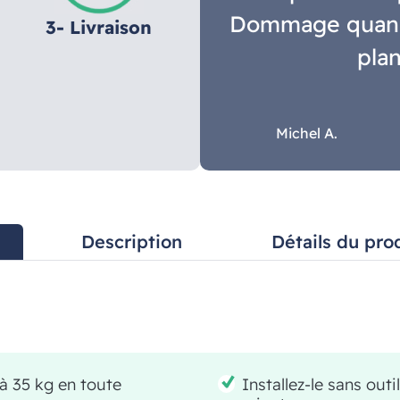
Dommage quand o
3- Livraison
plan
Michel A.
Description
Détails du pro
'à 35 kg en toute
Installez-le sans out