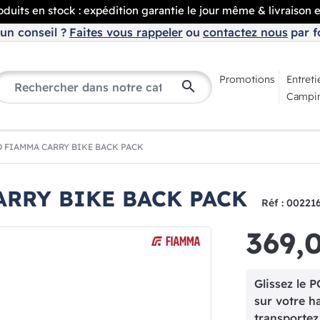
duits en stock : expédition garantie le jour même & livraison 
un conseil ?
Faites vous rappeler
ou
contactez nous
par f
Promotions
Entreti
search
Campin
 FIAMMA CARRY BIKE BACK PACK
ARRY BIKE BACK PACK
Réf : 00221
369,
Glissez l
sur votre ha
transportez 