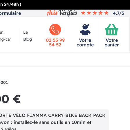
en 24/48h !
ormulaire
4.7/5
en
Le
g-car
Blog
02 55 99
Votre
Votre
54 52
compte
panier
6001
00 €
e PORTE VÉLO FIAMMA CARRY BIKE BACK PACK
yon : installez-le sans outils en 10min et
2 vélos.