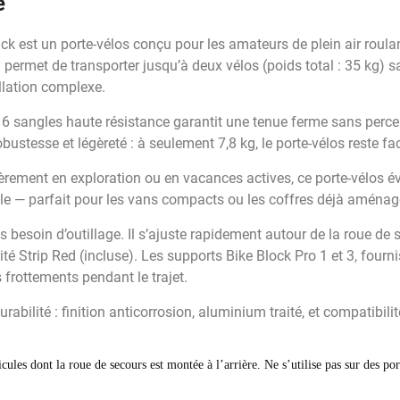
e
k est un porte-vélos conçu pour les amateurs de plein air roul
Il permet de transporter jusqu’à deux vélos (poids total : 35 kg) s
allation complexe.
 6 sangles haute résistance garantit une tenue ferme sans percer
ustesse et légèreté : à seulement 7,8 kg, le porte-vélos reste f
èrement en exploration ou en vacances actives, ce porte-vélos évi
utile — parfait pour les vans compacts ou les coffres déjà aménag
s besoin d’outillage. Il s’ajuste rapidement autour de la roue de
ité Strip Red (incluse). Les supports Bike Block Pro 1 et 3, four
s frottements pendant le trajet.
rabilité : finition anticorrosion, aluminium traité, et compatibil
les dont la roue de secours est montée à l’arrière. Ne s’utilise pas sur des por