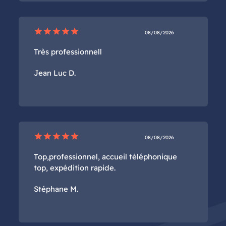
star
star
star
star
star
08/08/2026
Très professionnell
Jean Luc D.
star
star
star
star
star
08/08/2026
Top,professionnel, accueil téléphonique
top, expédition rapide.
Stéphane M.