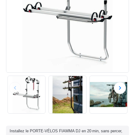
keyboard_arrow_left
keyboard_arrow_right
Précédent
Suivan
Installez le PORTE-VÉLOS FIAMMA DJ en 20 min, sans percer,