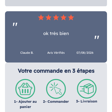
star
star
star
star
star
ok très bien
Claude B.
Avis Vérifiés
07/08/2026
Votre commande en 3 étapes
3- Livraison
1- Ajouter au
2- Commander
panier