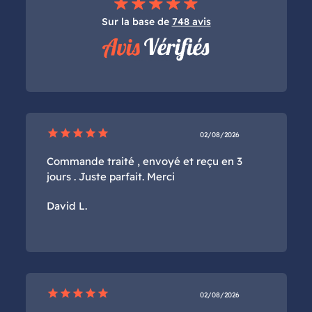
Sur la base de
748 avis
star
star
star
star
star
02/08/2026
Commande traité , envoyé et reçu en 3
jours . Juste parfait. Merci
David L.
star
star
star
star
star
02/08/2026