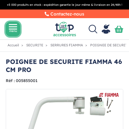
+5 000 produits en stock : expédition garantie le jour même & livraison en 24/48h !
Contactez-nous
menu
menu
Accueil
SECURITE
SERRURES FIAMMA
POIGNEE DE SECURITE
POIGNEE DE SECURITE FIAMMA 46
CM PRO
Réf : 005855001