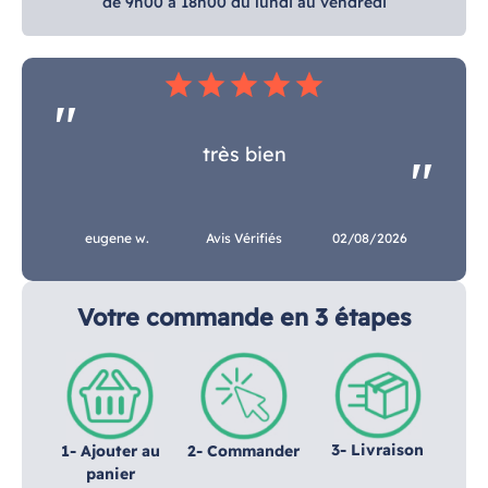
de 9h00 à 18h00 du lundi au vendredi
star
star
star
star
star
très bien
eugene w.
Avis Vérifiés
02/08/2026
Votre commande en 3 étapes
3- Livraison
1- Ajouter au
2- Commander
panier