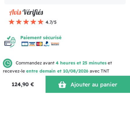
4.7/5
Paiement sécurisé
Commandez avant
4 heures et 25 minutes
et
recevez-le
entre demain et 10/08/2026
avec TNT
Mentions légales
Politique de livraison
CGV (1)
Politique de Confidentialité
Réalisation MOTION4EVER
124,90 €
Ajouter au panier