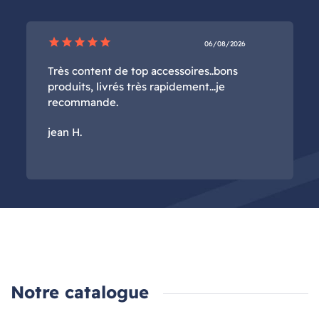
star
star
star
star
star
06/08/2026
Très content de top accessoires..bons
produits, livrés très rapidement...je
recommande.
jean H.
Notre catalogue