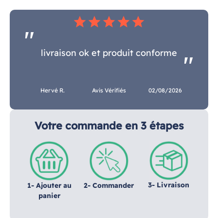
star
star
star
star
star
livraison ok et produit conforme
Hervé R.
Avis Vérifiés
02/08/2026
Votre commande en 3 étapes
3- Livraison
1- Ajouter au
2- Commander
panier