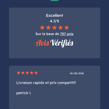
Excellent
4.7/5
Sur la base de
757 avis
star
star
star
star
star
06/08/2026
Livraison rapide et prix competitif
patrick l.