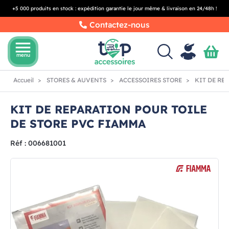
+5 000 produits en stock : expédition garantie le jour même & livraison en 24/48h !
Contactez-nous
menu
menu
Accueil
STORES & AUVENTS
ACCESSOIRES STORE
KIT DE RE
KIT DE REPARATION POUR TOILE
DE STORE PVC FIAMMA
Réf : 006681001