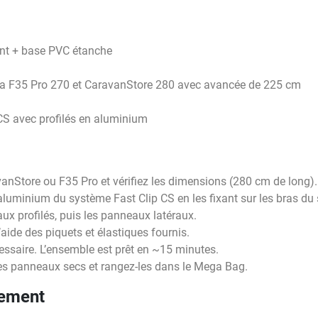
ant + base PVC étanche
ma F35 Pro 270 et CaravanStore 280 avec avancée de 225 cm
 CS avec profilés en aluminium
anStore ou F35 Pro et vérifiez les dimensions (280 cm de long).
 aluminium du système Fast Clip CS en les fixant sur les bras du 
aux profilés, puis les panneaux latéraux.
’aide des piquets et élastiques fournis.
cessaire. L’ensemble est prêt en ~15 minutes.
les panneaux secs et rangez-les dans le Mega Bag.
nement