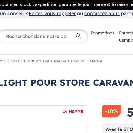
duits en stock : expédition garantie le jour même & livraison 
un conseil ?
Faites vous rappeler
ou
contactez nous
par f
Promotions
Entreti
search
Campin
 280 CS LIGHT POUR STORE CARAVANE F35PRO - FIAMMA
LIGHT POUR STORE CARAVAN
-10%
Avec le S