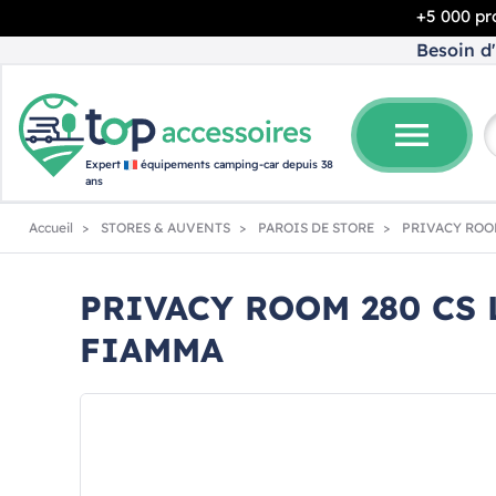
+5 000 pro
Besoin d'
menu
Expert
équipements camping-car depuis 38
ans
Accueil
STORES & AUVENTS
PAROIS DE STORE
PRIVACY ROOM
PRIVACY ROOM 280 CS 
FIAMMA