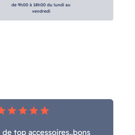
de 9h00 à 18h00 du lundi au
vendredi
tar
star
star
star
star
 de top accessoires..bons