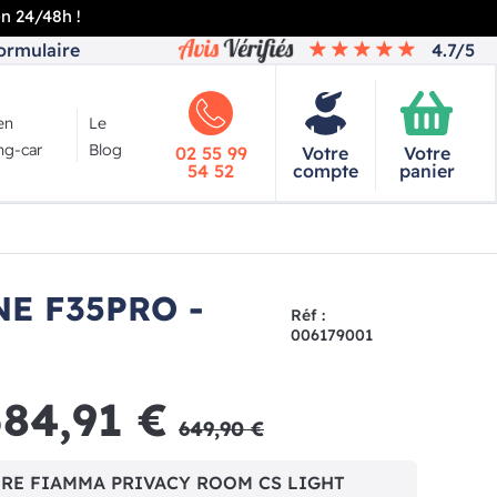
en 24/48h !
ormulaire
4.7/5
en
Le
g-car
Blog
02 55 99
Votre
Votre
54 52
compte
panier
E F35PRO -
Réf :
006179001
584,91 €
649,90 €
TORE FIAMMA PRIVACY ROOM CS LIGHT