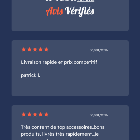
star
star
star
star
star
06/08/2026
Livraison rapide et prix competitif
patrick l.
star
star
star
star
star
06/08/2026
Très content de top accessoires..bons
produits, livrés très rapidement...je