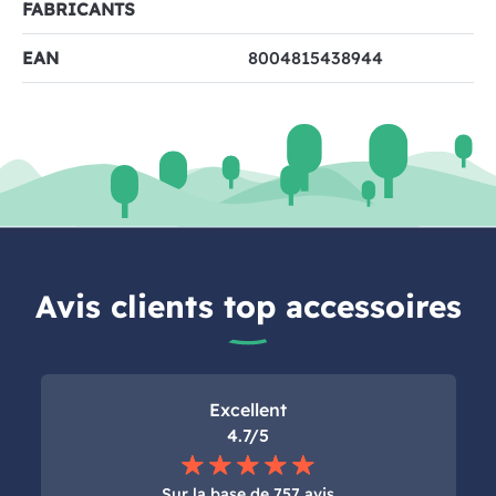
FABRICANTS
EAN
8004815438944
Avis clients top accessoires
Excellent
4.7/5
Sur la base de
757 avis