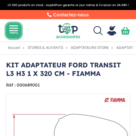
+5 000 produits en stock : expédition garantie le jour même & livraison en 24/48h !
Contactez-nous
menu
menu
Accueil
STORES & AUVENTS
ADAPTATEURS STORE
ADAPTATE
KIT ADAPTATEUR FORD TRANSIT
L3 H3 1 X 320 CM - FIAMMA
Réf : 000689001