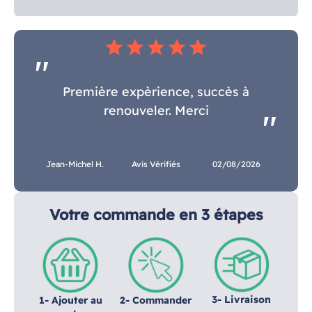
star
star
star
star
star
Première expèrience, succès à
renouveler. Merci
Jean-Michel H.
Avis Vérifiés
02/08/2026
Votre commande en 3 étapes
3- Livraison
1- Ajouter au
2- Commander