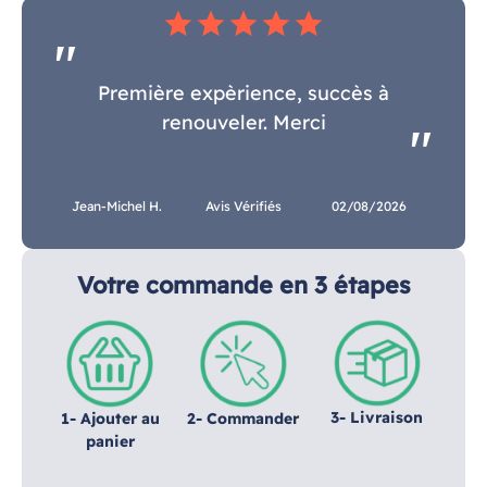
star
star
star
star
star
Première expèrience, succès à
renouveler. Merci
Jean-Michel H.
Avis Vérifiés
02/08/2026
Votre commande en 3 étapes
3- Livraison
1- Ajouter au
2- Commander
panier