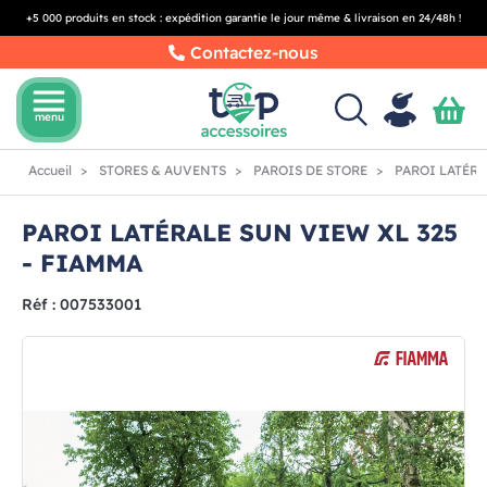
+5 000 produits en stock : expédition garantie le jour même & livraison en 24/48h !
Contactez-nous
menu
menu
Accueil
STORES & AUVENTS
PAROIS DE STORE
PAROI LATÉRA
PAROI LATÉRALE SUN VIEW XL 325
- FIAMMA
Réf : 007533001