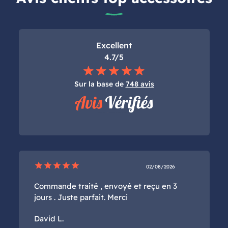
Excellent
4.7/5
Sur la base de
748 avis
star
star
star
star
star
02/08/2026
Commande traité , envoyé et reçu en 3
jours . Juste parfait. Merci
David L.