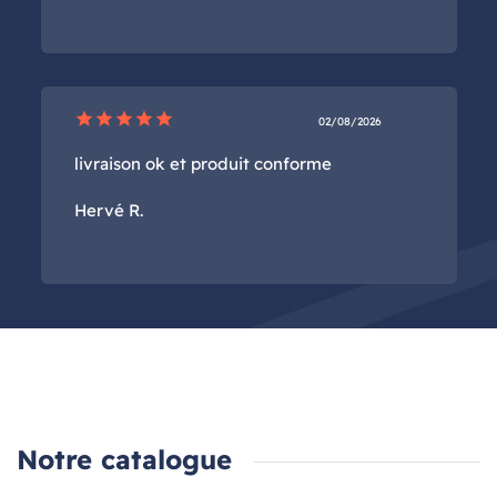
star
star
star
star
star
02/08/2026
livraison ok et produit conforme
Hervé R.
Notre catalogue