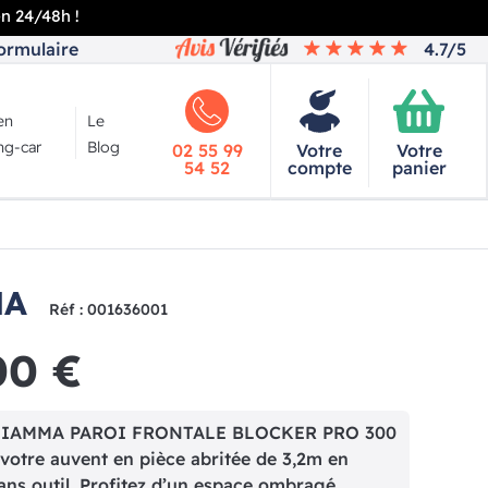
en 24/48h !
ormulaire
4.7/5
en
Le
g-car
Blog
02 55 99
Votre
Votre
54 52
compte
panier
MA
Réf : 001636001
00 €
FIAMMA PAROI FRONTALE BLOCKER PRO 300
votre auvent en pièce abritée de 3,2m en
ans outil. Profitez d’un espace ombragé,