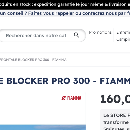
duits en stock : expédition garantie le jour même & livraison 
un conseil ?
Faites vous rappeler
ou
contactez nous
par f
Promotions
Entreti
search
Campin
FRONTALE BLOCKER PRO 300 - FIAMMA
E BLOCKER PRO 300 - FIAM
160,
Le STORE 
transforme 
5minutes, s