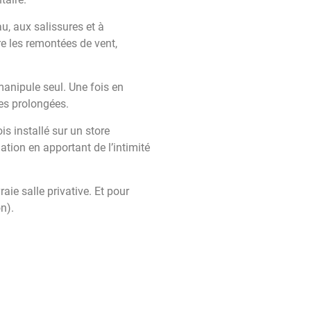
au, aux salissures et à
e les remontées de vent,
anipule seul. Une fois en
tes prolongées.
s installé sur un store
tion en apportant de l’intimité
ie salle privative. Et pour
n).