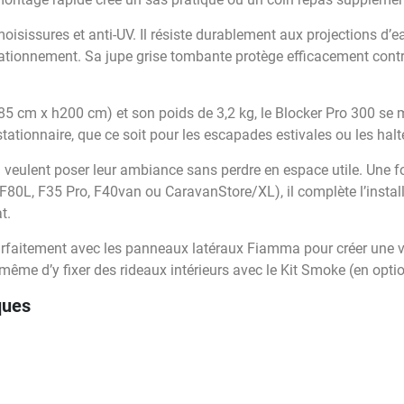
i-moisissures et anti-UV. Il résiste durablement aux projections d’e
tationnement. Sa jupe grise tombante protège efficacement contr
5 cm x h200 cm) et son poids de 3,2 kg, le Blocker Pro 300 se m
n stationnaire, que ce soit pour les escapades estivales ou les hal
 veulent poser leur ambiance sans perdre en espace utile. Une foi
F80L, F35 Pro, F40van ou CaravanStore/XL), il complète l’installa
t.
arfaitement avec les panneaux latéraux Fiamma pour créer une vra
 même d’y fixer des rideaux intérieurs avec le Kit Smoke (en optio
ques