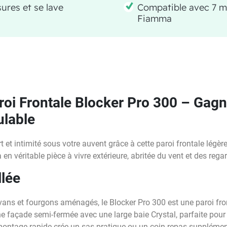
ures et se lave
Compatible avec 7 m
Fiamma
oi Frontale Blocker Pro 300 – Gag
ulable
et intimité sous votre auvent grâce à cette paroi frontale légère
n véritable pièce à vivre extérieure, abritée du vent et des rega
llée
ans et fourgons aménagés, le Blocker Pro 300 est une paroi fron
une façade semi-fermée avec une large baie Crystal, parfaite pour l
e montage rapide crée un sas pratique ou un coin repas supplémen