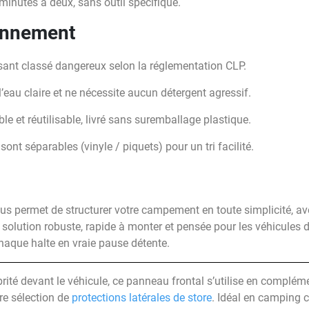
inutes à deux, sans outil spécifique.
ronnement
nt classé dangereux selon la réglementation CLP.
à l’eau claire et ne nécessite aucun détergent agressif.
e et réutilisable, livré sans suremballage plastique.
sont séparables (vinyle / piquets) pour un tri facilité.
s permet de structurer votre campement en toute simplicité, a
e solution robuste, rapide à monter et pensée pour les véhicules d
haque halte en vraie pause détente.
rité devant le véhicule, ce panneau frontal s’utilise en complém
re sélection de
protections latérales de store
. Idéal en camping 