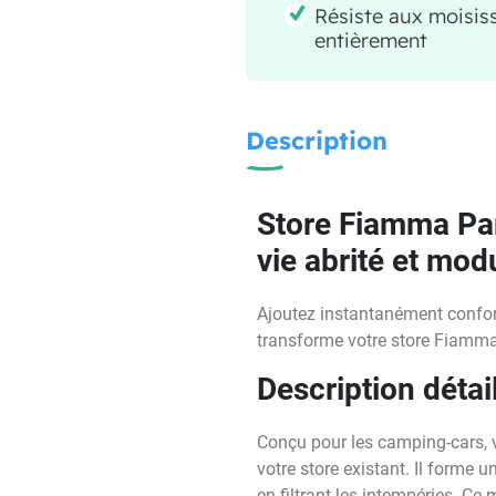
Résiste aux moisiss
entièrement
Description
Store Fiamma Par
vie abrité et mod
Ajoutez instantanément confort 
transforme votre store Fiamma e
Description détai
Conçu pour les camping-cars, v
votre store existant. Il forme 
en filtrant les intempéries. C