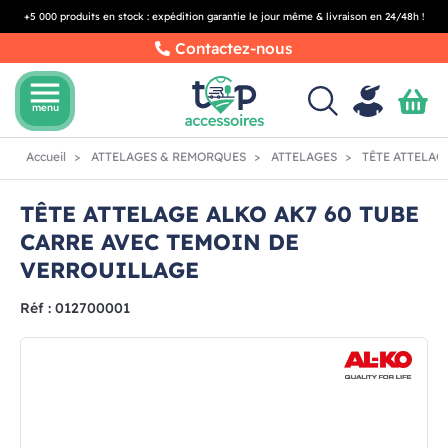
+5 000 produits en stock : expédition garantie le jour même & livraison en 24/48h !
Contactez-nous
menu
menu
Accueil
ATTELAGES & REMORQUES
ATTELAGES
TÊTE ATTELAG
TÊTE ATTELAGE ALKO AK7 60 TUBE
CARRE AVEC TEMOIN DE
VERROUILLAGE
Réf : 012700001