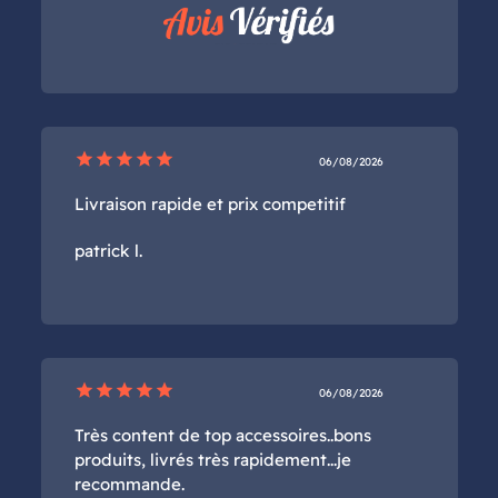
star
star
star
star
star
06/08/2026
Livraison rapide et prix competitif
patrick l.
star
star
star
star
star
06/08/2026
Très content de top accessoires..bons
produits, livrés très rapidement...je
recommande.